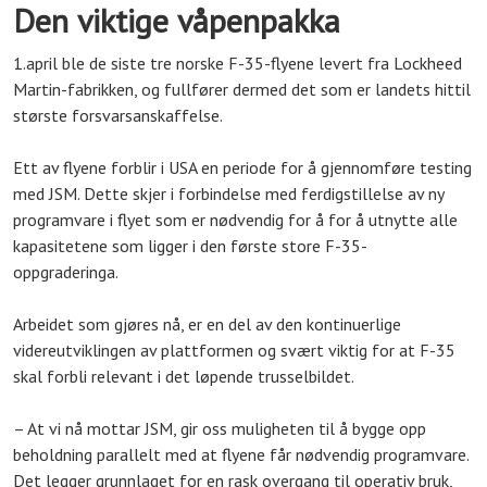
Den viktige våpenpakka
1.april ble de siste tre norske F-35-flyene levert fra Lockheed
Martin-fabrikken, og fullfører dermed det som er landets hittil
største forsvarsanskaffelse.
Ett av flyene forblir i USA en periode for å gjennomføre testing
med JSM. Dette skjer i forbindelse med ferdigstillelse av ny
programvare i flyet som er nødvendig for å for å utnytte alle
kapasitetene som ligger i den første store F-35-
oppgraderinga.
Arbeidet som gjøres nå, er en del av den kontinuerlige
videreutviklingen av plattformen og svært viktig for at F-35
skal forbli relevant i det løpende trusselbildet.
– At vi nå mottar JSM, gir oss muligheten til å bygge opp
beholdning parallelt med at flyene får nødvendig programvare.
Det legger grunnlaget for en rask overgang til operativ bruk,