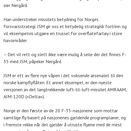
sier Nergård.
Han understreker missilets betydning for Norges
forsvarsstrategi. JSM gir oss et betydelig strategisk fortrinn og
vil eksempelvis utgjøre en trussel for overflatefartøy i store
havområder.
– Det vil rett og slett ikke være mulig å seile der det finnes F-
35 med JSM, påpeker Nergård.
JSM er ett av flere nye våpen i det voksende arsenalet til den
norske kampflyflåten. Et annet eksempel, er den nyeste
versjonen av det langtrekkende luft-til-luft-missilet AMRAAM,
AIM-120D («Delta»).
Norge er den første av de 20 F-35-nasjonene som mottar
samtlige fly basert på nasjonenes gjeldende programplaner, og
i fremste rekke når det gjelder å utruste flyene med de mest