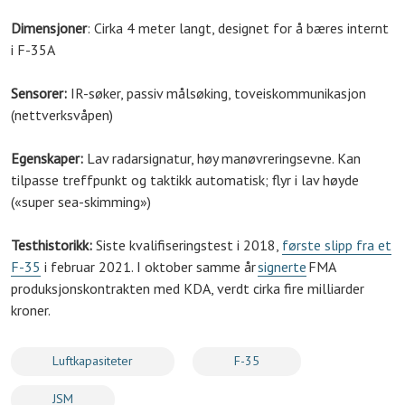
Dimensjoner
: Cirka 4 meter langt, designet for å bæres internt
i F-35A
Sensorer:
IR-søker, passiv målsøking, toveiskommunikasjon
(nettverksvåpen)
Egenskaper:
Lav radarsignatur, høy manøvreringsevne. Kan
tilpasse treffpunkt og taktikk automatisk; flyr i lav høyde
(«super sea-skimming»)
Testhistorikk:
Siste kvalifiseringstest i 2018,
første slipp fra et
F-35
i februar 2021. I oktober samme år
signerte
FMA
produksjonskontrakten med KDA, verdt cirka fire milliarder
kroner.
Luftkapasiteter
F-35
JSM