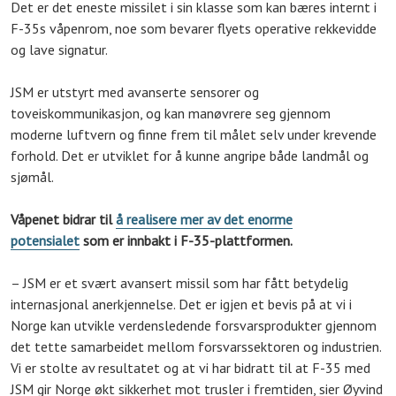
Det er det eneste missilet i sin klasse som kan bæres internt i
F-35s våpenrom, noe som bevarer flyets operative rekkevidde
og lave signatur.
JSM er utstyrt med avanserte sensorer og
toveiskommunikasjon, og kan manøvrere seg gjennom
moderne luftvern og finne frem til målet selv under krevende
forhold. Det er utviklet for å kunne angripe både landmål og
sjømål.
Våpenet bidrar til
å realisere mer av det enorme
potensialet
som er innbakt i F-35-plattformen.
– JSM er et svært avansert missil som har fått betydelig
internasjonal anerkjennelse. Det er igjen et bevis på at vi i
Norge kan utvikle verdensledende forsvarsprodukter gjennom
det tette samarbeidet mellom forsvarssektoren og industrien.
Vi er stolte av resultatet og at vi har bidratt til at F-35 med
JSM gir Norge økt sikkerhet mot trusler i fremtiden, sier Øyvind