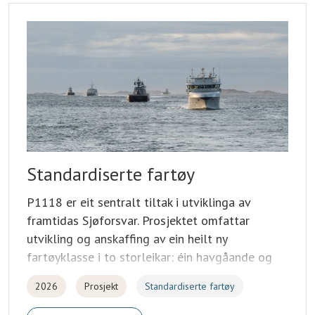
Standardiserte fartøy
P1118 er eit sentralt tiltak i utviklinga av
framtidas Sjøforsvar. Prosjektet omfattar
utvikling og anskaffing av ein heilt ny
fartøyklasse i to storleikar: éin havgåande og
éin kystnær variant. Til saman skal det byggjast
2026
Prosjekt
Standardiserte fartøy
inntil 28 fartøy for Marinen og Kystvakta.