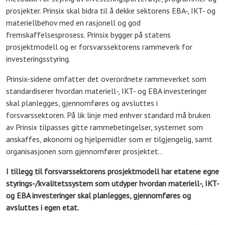
prosjekter. Prinsix skal bidra til å dekke sektorens EBA-, IKT- og
materiellbehov med en rasjonell og god
fremskaffelsesprosess. Prinsix bygger på statens
prosjektmodell og er forsvarssektorens rammeverk for
investeringsstyring.
Prinsix-sidene omfatter ​det overordnete rammeverket som
standardiserer hvordan materiell-, IKT- og EBA investeringer
skal planlegge​​s, gjennomføres og avsluttes i
forsvarssektoren. På lik linje med enhver standard må bruken
av Prinsix tilpasses gitte rammebetingelser, systemet som
anskaffes, økonomi og hjelpemidler som er tilgjengelig, samt
organisasjonen som gjennomfører prosjektet..
I tillegg til forsvarssektorens prosjektmodell har etatene egne
styrings-/kvalitetssystem som utdyper hvordan materiell-, IKT-
og EBA investeringer skal planlegge​​s, gjennomføres og
avsluttes i egen etat.