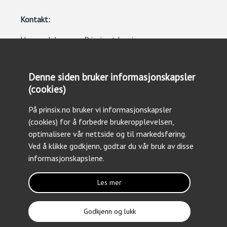
Kontakt:
Henvendelser ang. Prinsix utdanning
prinsix.utdanning@fma.no
Denne siden bruker informasjonskapsler
Henvendelser ang. nettsiden:
(cookies)
prinsix.kontakt@mil.no
På prinsix.no bruker vi informasjonskapsler
(cookies) for å forbedre brukeropplevelsen,
optimalisere vår nettside og til markedsføring.
Ved å klikke godkjenn, godtar du vår bruk av disse
informasjonskapslene.
Les mer
Personvern og cookies
Trykk her for å lese vår personvernerklæring
Godkjenn og lukk