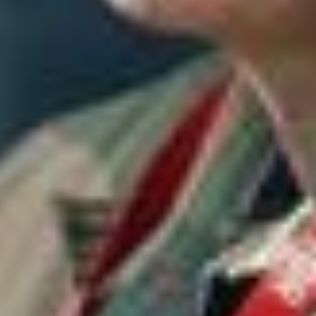
Kongsberg Defence & Aerospace har gjennomført den
første demonstrasjonen av kampluftvernet som skal
beskytte Hærens manøveravdelinger.