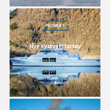
PROSJEKT
Nye kystvaktfartøy