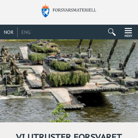
NOR
ENG
MENY
VI UTRUSTER FORSVARET