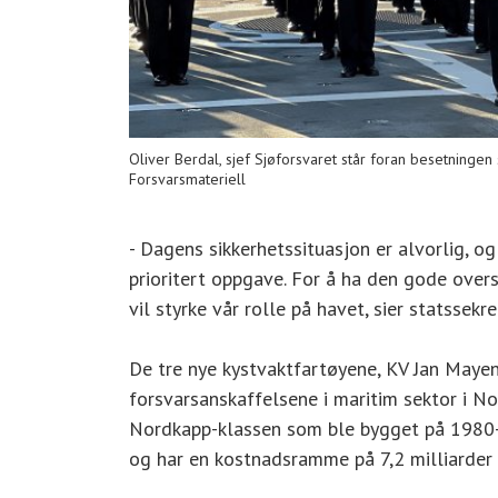
Oliver Berdal, sjef Sjøforsvaret står foran besetning
Forsvarsmateriell
- Dagens sikkerhetssituasjon er alvorlig, o
prioritert oppgave. For å ha den gode overs
vil styrke vår rolle på havet, sier statsse
De tre nye kystvaktfartøyene, KV Jan Mayen
forsvarsanskaffelsene i maritim sektor i No
Nordkapp-klassen som ble bygget på 1980-t
og har en kostnadsramme på 7,2 milliarder k