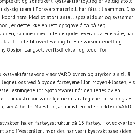
mplekst og sofistikert kystvaktfartøy. Jeg er veldig stolt
yktig team i Forsvarsmateriell, har fått til sammen. Dis
g koordinere. Med et stort antall spesialdeler og systemer
oni, er dette ikke en lett oppgave å ta på seg.
sjonen, sammen med alle de gode leverandørene våre, har
t klart i tide til overlevering til Forsvarsmateriell og
onny Opsjøn Langset, verftsdirektør og leder for
 kystvaktfartøyene viser VARD evnen og styrken sin til å
ilegnet oss ved å bygge fartøyene i Jan Mayen-klassen, vis
 beste løsningene for Sjøforsvaret når den ledes av en
rftsindustri bør være kjernen i strategiene for sikring av
n, sier Alberto Maestrini, administrerende direktør i VARD.
ystvakten ha en fartøysstruktur på 15 fartøy. Hovedkvarter
rtland i Vesterålen, hvor det har vært kystvaktbase siden