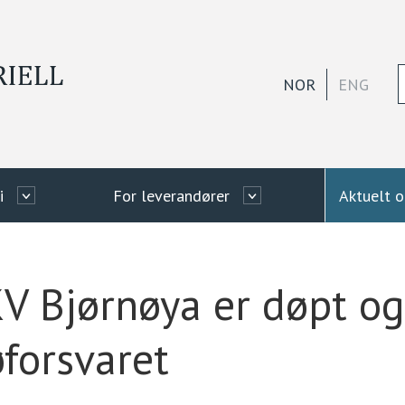
NOR
ENG
i
For leverandører
Aktuelt 
KV Bjørnøya er døpt og
øforsvaret