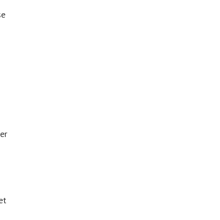
se
er
et