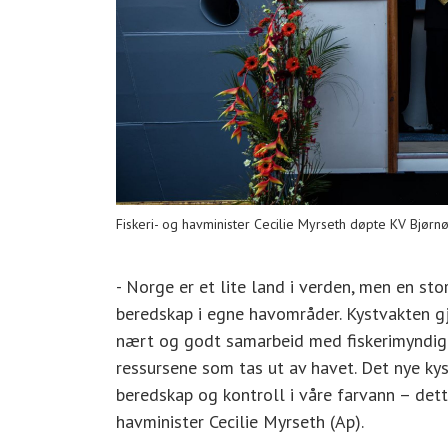
Fiskeri- og havminister Cecilie Myrseth døpte KV Bjørn
- Norge er et lite land i verden, men en st
beredskap i egne havområder. Kystvakten gj
nært og godt samarbeid med fiskerimyndighe
ressursene som tas ut av havet. Det nye kys
beredskap og kontroll i våre farvann – dette 
havminister Cecilie Myrseth (Ap).