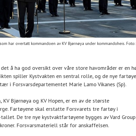
en som har overtatt kommandoen av KV Bjørnøya under kommandoheis. Foto:
g det å ha god oversikt over våre store havområder er en h
ikten spiller Kystvakten en sentral rolle, og de nye fartøy
kretær i Forsvarsdepartementet Marie Lamo Vikanes (Sp).
, KV Bjørnøya og KV Hopen, er en av de største
rge. Fartøyene skal erstatte Forsvarets tre fartøy i
allet. De tre nye kystvaktfartøyene bygges av Vard Group
roner. Forsvarsmateriell står for anskaffelsen.