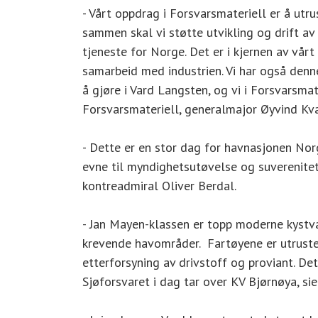
- Vårt oppdrag i Forsvarsmateriell er å utru
sammen skal vi støtte utvikling og drift a
tjeneste for Norge. Det er i kjernen av vår
samarbeid med industrien. Vi har også denn
å gjøre i Vard Langsten, og vi i Forsvarsmate
Forsvarsmateriell, generalmajor Øyvind Kva
- Dette er en stor dag for havnasjonen Nor
evne til myndighetsutøvelse og suverenitets
kontreadmiral Oliver Berdal.
- Jan Mayen-klassen er topp moderne kystva
krevende havområder. Fartøyene er utrustet
etterforsyning av drivstoff og proviant. Det
Sjøforsvaret i dag tar over KV Bjørnøya, si