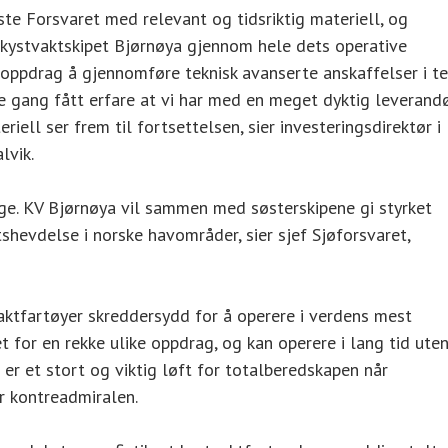
ste Forsvaret med relevant og tidsriktig materiell, og
v kystvaktskipet Bjørnøya gjennom hele dets operative
t oppdrag å gjennomføre teknisk avanserte anskaffelser i te
e gang fått erfare at vi har med en meget dyktig leverand
riell ser frem til fortsettelsen, sier investeringsdirektør i
lvik.
ge. KV Bjørnøya vil sammen med søsterskipene gi styrket
hevdelse i norske havområder, sier sjef Sjøforsvaret,
ktfartøyer skreddersydd for å operere i verdens mest
 for en rekke ulike oppdrag, og kan operere i lang tid ute
 er et stort og viktig løft for totalberedskapen når
er kontreadmiralen.