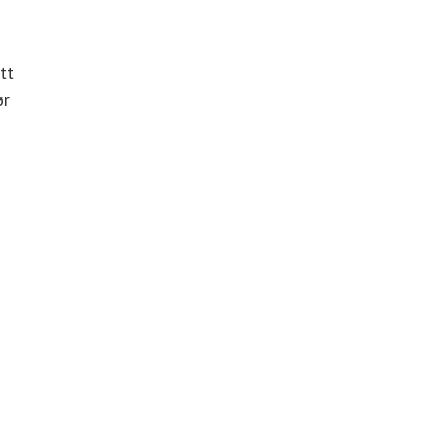
tt
ør
n