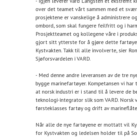
- Igjen leverer Vard Langsten et ekstremt ko
over det teamet vårt sammen med et svært d
prosjektene er vanskelige å administrere o
ombord, som skal fungere feilfritt og i harm
Prosjektteamet og kollegene våre i produk
gjort sitt ytterste for å gjøre dette fartøye
Kystvakten. Takk til alle involverte, sier R
Sjøforsvardelen i VARD.
- Med denne andre leveransen av de tre nye
bygge marinefartøyer. Kompetansen vi har t
at norsk industri er i stand til å levere de
teknologi-integrator slik som VARD. Norsk ve
førsteklasses fartøy og drift av marineflåte
Når alle de nye fartøyene er mottatt vil K
for Kystvakten og ledelsen holder til på So