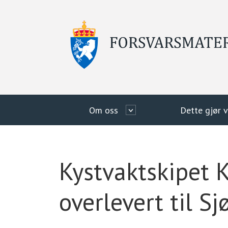
Om oss
Dette gjør v
Kystvaktskipet 
overlevert til Sj