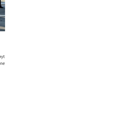
øyt
ene