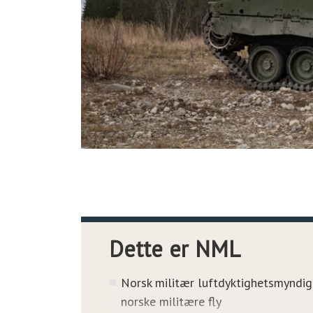
Dette er NML
Norsk militær luftdyktighetsmyndigh
norske militære fly