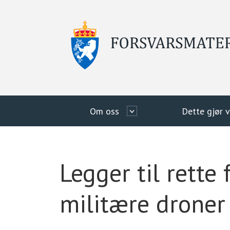
Om oss
Dette gjør v
Legger til rette 
militære droner