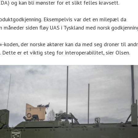
A) og kan bli mønster for et slikt felles kravsett.
roduktgodkjenning. Eksempelvis var det en milepæl da
oen måneder siden fløy UAS i Tyskland med norsk godkjennin
r»-koden, der norske aktører kan da med seg droner til and
tte er et viktig steg for interoperabilitet, sier Olsen.