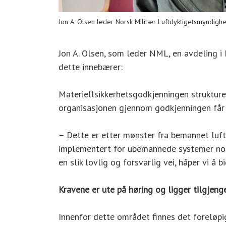
Jon A. Olsen leder Norsk Militær Luftdyktigetsmyndighet
Jon A. Olsen, som leder NML, en avdeling i F
dette innebærer:
Materiellsikkerhetsgodkjenningen strukture
organisasjonen gjennom godkjenningen får p
– Dette er etter mønster fra bemannet luftfa
implementert for ubemannede systemer noe st
en slik lovlig og forsvarlig vei, håper vi å 
Kravene er ute på høring og ligger tilgjeng
Innenfor dette området finnes det foreløpig