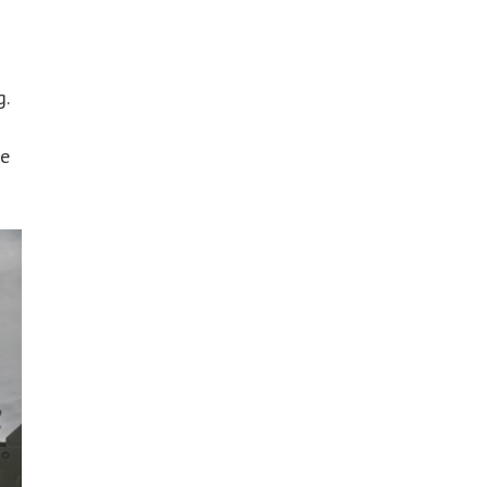
g.
re