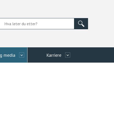
og media
Karriere