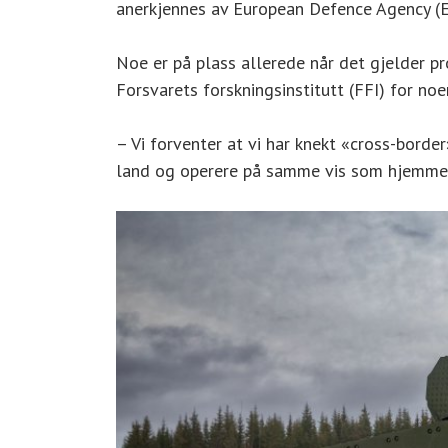
anerkjennes av European Defence Agency (ED
Noe er på plass allerede når det gjelder p
Forsvarets forskningsinstitutt (FFI) for n
– Vi forventer at vi har knekt «cross-borde
land og operere på samme vis som hjemme. De