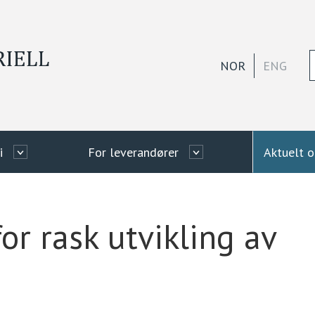
NOR
ENG
i
For leverandører
Aktuelt 
for rask utvikling av