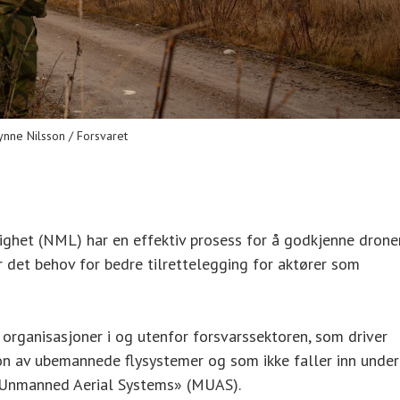
nne Nilsson / Forsvaret
ghet (NML) har en effektiv prosess for å godkjenne drone
er det behov for bedre tilrettelegging for aktører som
rganisasjoner i og utenfor forsvarssektoren, som driver
jon av ubemannede flysystemer og som ikke faller inn under
ary Unmanned Aerial Systems» (MUAS).