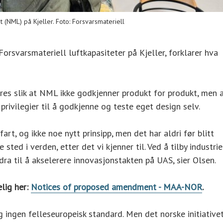
 (NML) på Kjeller. Foto: Forsvarsmateriell
orsvarsmateriell luftkapasiteter på Kjeller, forklarer hva
res slik at NML ikke godkjenner produkt for produkt, men 
rivilegier til å godkjenne og teste eget design selv.
rt, og ikke noe nytt prinsipp, men det har aldri før blitt
ed i verden, etter det vi kjenner til. Ved å tilby industrie
bidra til å akselerere innovasjonstakten på UAS, sier Olsen.
elig her:
Notices of proposed amendment - MAA-NOR
.
 ingen felleseuropeisk standard. Men det norske initiative