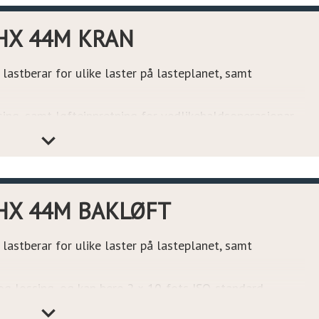
ingsløysinga «Ring Mount 2», som kan ha ulike
om blir tilpassa etter behov.
HX 44M KRAN
astberar for ulike laster på lasteplanet, samt
sing, samt løfteinnretning for vedlikehaldsoperasjonar.
ts ISO-standard container og stykkgods.
ikringsløysinga «Ring Mount 2», som kan ha ulike
om blir tilpassa etter behov.
HX 44M BAKLØFT
astberar for ulike laster på lasteplanet, samt
g lossing, og kan bere 2 × 10-fots ISO-standard
tainer.