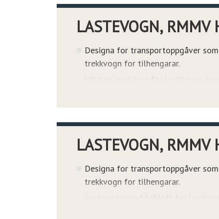
Lastevogna er utstyrt med toppsikr
konfigurasjonar og sambandsutstyr s
LASTEVOGN, RMMV 
Designa for transportoppgåver som l
trekkvogn for tilhengarar.
Utstyrt med kran for lasting og los
Lastevogna med kran kan bere 10-fo
Lastevognene er utstyrte med topps
konfigurasjonar og sambandsutstyr s
LASTEVOGN, RMMV 
Designa for transportoppgåver som l
trekkvogn for tilhengarar.
Lastevogn med bakløft for lasting o
containerar eller ein 20-fots ISO-con