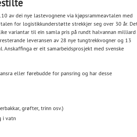
stilte
r 110 av dei nye lastevognene via kjøpsrammeavtalen med
alen for logistikkunderstøtte strekkjer seg over 30 år. De
like variantar til ein samla pris på rundt halvannan milliard
n resterande leveransen av 28 nye tungtrekkvogner og 13
ul. Anskaffinga er eit samarbeidsprosjekt med svenske
pansra eller førebudde for pansring og har desse
rbakkar, grøfter, trinn osv.)
 i vatn