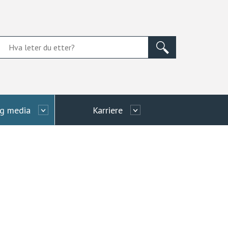
og media
Karriere