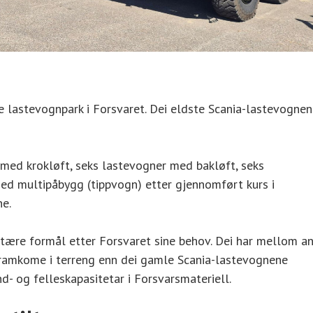
e lastevognpark i Forsvaret. Dei eldste Scania-lastevognen
ed krokløft, seks lastevogner med bakløft, seks
d multipåbygg (tippvogn) etter gjennomført kurs i
ne.
itære formål etter Forsvaret sine behov. Dei har mellom a
 framkome i terreng enn dei gamle Scania-lastevognene
nd- og felleskapasitetar i Forsvarsmateriell.