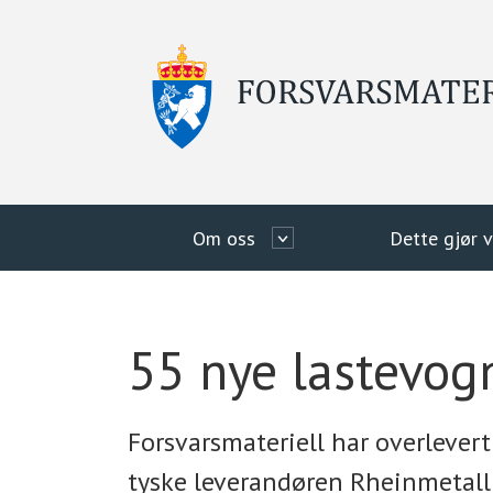
Om oss
Dette gjør v
55 nye lastevogn
Forsvarsmateriell har overlevert
tyske leverandøren Rheinmetall 