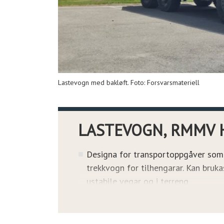
Lastevogn med bakløft. Foto: Forsvarsmateriell
LASTEVOGN, RMMV 
Designa for transportoppgåver som l
trekkvogn for tilhengarar. Kan bruka
ustabile vegar og i terreng.
Utstyrt med krokløftsystem i sam
Container Handling Unit (CHU).