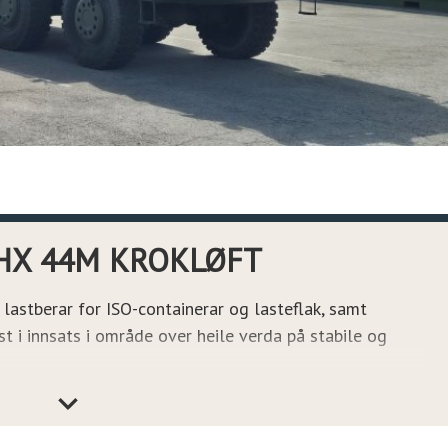
HX 44M KROKLØFT
astberar for ISO-containerar og lasteflak, samt
st i innsats i område over heile verda på stabile og
svar med Nato-standarden STANAG 2413 med integrert