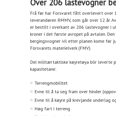
Over 206 lastevogner be
Frå før har Forsvaret fått overlevert ove
leverandøren RMMV, som går over 12 år. Avt
er bestilt i overkant av 206 lastevogner i u
kroner i det første avropet på avtalen. De
bergingsvogner vil etter planen kome før j
Försvarets materielverk (FMV).
Dei militærtaktiske køyretøya blir leverte 
kapasitetane:
Terrengmobilitet
Evne til å ta seg fram over hinder (oppove
Evne til å køyre på krevjande underlag og
Høg fart i terreng