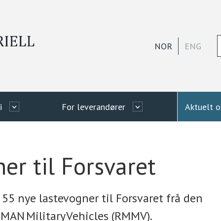
NOR
ENG
i
For leverandører
Aktuelt 
er til Forsvaret
 55 nye lastevogner til Forsvaret frå den
MAN Military Vehicles (RMMV).