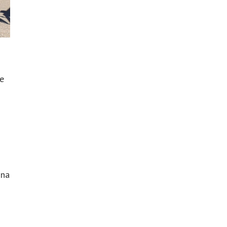
e
nna