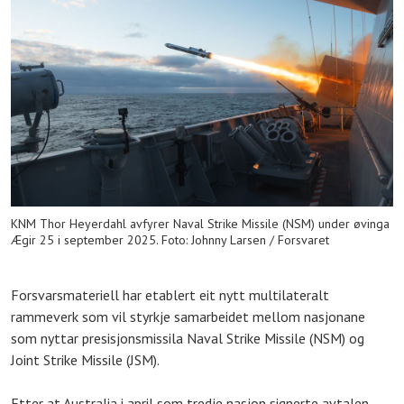
KNM Thor Heyerdahl avfyrer Naval Strike Missile (NSM) under øvinga
Ægir 25 i september 2025. Foto: Johnny Larsen / Forsvaret
Forsvarsmateriell har etablert eit nytt multilateralt
rammeverk som vil styrkje samarbeidet mellom nasjonane
som nyttar presisjonsmissila Naval Strike Missile (NSM) og
Joint Strike Missile (JSM).
Etter at Australia i april som tredje nasjon signerte avtalen,