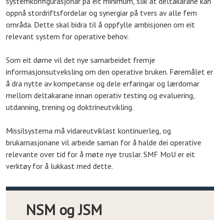
systemkonfigurasjonar på eit minimum, slik at deltakarane kan
oppnå stordriftsfordelar og synergiar på tvers av alle fem
områda. Dette skal bidra til å oppfylle ambisjonen om eit
relevant system for operative behov.
Som eit døme vil det nye samarbeidet fremje
informasjonsutveksling om den operative bruken. Føremålet er
å dra nytte av kompetanse og dele erfaringar og lærdomar
mellom deltakarane innan operativ testing og evaluering,
utdanning, trening og doktrineutvikling.
Missilsystema må vidareutviklast kontinuerleg, og
brukarnasjonane vil arbeide saman for å halde dei operative
relevante over tid for å møte nye truslar. SMF MoU er eit
verktøy for å lukkast med dette.
NSM og JSM