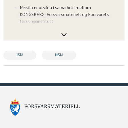
Missila er utvikla i samarbeid mellom
KONGSBERG, Forsvarsmateriell og Forsvarets
forskingsinstitutt
Dei kan finne og nedkjempe godt forsvarte sjø-
og landmål over store avstandar med høg
presisjon
NSM har vore nytta av det norske forsvaret
JSM
NSM
sidan 2012 og vart vedteke anskaffa av
Australia i 2022
JSM er det einaste missilet i sin klasse som kan
berast internt i våpenrommet på F‑35, noko
som bevarer den operative rekkjevidda og den
låge signaturen til flyet