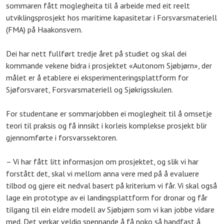
sommaren fått moglegheita til å arbeide med eit reelt
utviklingsprosjekt hos maritime kapasitetar i Forsvarsmateriell
(FMA) på Haakonsvern.
Dei har nett fullført tredje året på studiet og skal dei
kommande vekene bidra i prosjektet «Autonom Sjøbjørn», der
målet er å etablere ei eksperimenteringsplattform for
Sjøforsvaret, Forsvarsmateriell og Sjøkrigsskulen.
For studentane er sommarjobben ei moglegheit til å omsetje
teori til praksis og få innsikt i korleis komplekse prosjekt blir
gjennomførte i forsvarssektoren.
– Vi har fått litt informasjon om prosjektet, og slik vi har
forstått det, skal vi mellom anna vere med på å evaluere
tilbod og gjere eit nedval basert på kriterium vi får. Vi skal også
lage ein prototype av ei landingsplattform for dronar og får
tilgang til ein eldre modell av Sjøbjørn som vi kan jobbe vidare
med. Det verkar veldig spennande å få noko så handfast å