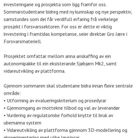
investeringane og prosjekta som ligg framfor oss.
Sommarstudentane bidreg med ny kunnskap og nye perspektiv,
samstundes som dei får verdifull erfaring frå verkelege
prosjekt i forsvarssektoren. For oss er dette ei viktig
investering i framtidas kompetanse, seier direktør Gro Jære i
Forsvarsmateriell.
Prosjektet omfattar mellom anna anskaffing av ein
autonomipakke til ein eksisterande Sjøbjørn Mk2, samt
vidareutvikling av plattforma.
Gjennom sommaren skal studentane bidra innan fleire sentrale
område:
• Utforming av evalueringskriterium og prosedyrar
• Gjennomgang av mottekne tilbod og val av leverandør
• Vurdering av regulatoriske forhold knytte til bruk av
ubemanna system
• Vidareutvikling av plattforma gjennom 3D-modellering og
eksperimentering med ulike løysingar