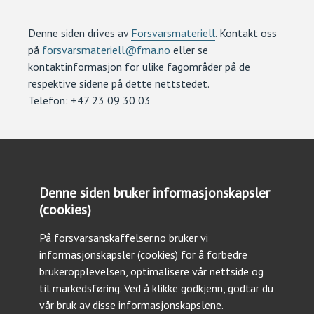
Denne siden drives av
Forsvarsmateriell
. Kontakt oss
på
forsvarsmateriell@fma.no
eller se
kontaktinformasjon for ulike fagområder på de
respektive sidene på dette nettstedet.
Telefon: +47 23 09 30 03
Denne siden bruker informasjonskapsler
(cookies)
Personvern og cookies
Trykk her for å lese vår personvernerklæring
På forsvarsanskaffelser.no bruker vi
informasjonskapsler (cookies) for å forbedre
Trykk her for å lese vår tilgjengelighetserklæring
brukeropplevelsen, optimalisere vår nettside og
til markedsføring. Ved å klikke godkjenn, godtar du
vår bruk av disse informasjonskapslene.