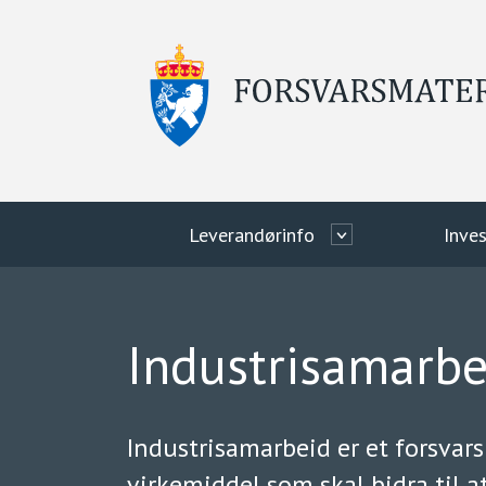
Leverandørinfo
Inves
Industrisamarbe
Industrisamarbeid er et forsvars
virkemiddel som skal bidra til a