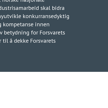
ndustrisamarbeid skal bidra
r nyutvikle konkurransedyktig
 og kompetanse innen
v betydning for Forsvarets
r til å dekke Forsvarets