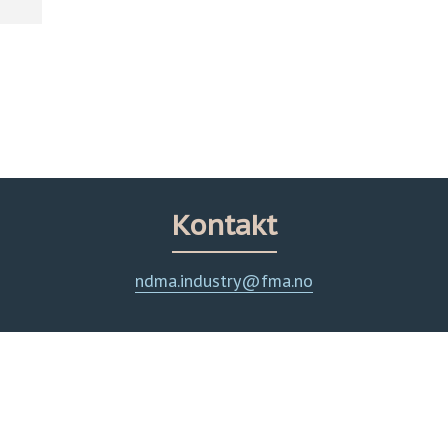
Kontakt
ndma.industry@fma.no