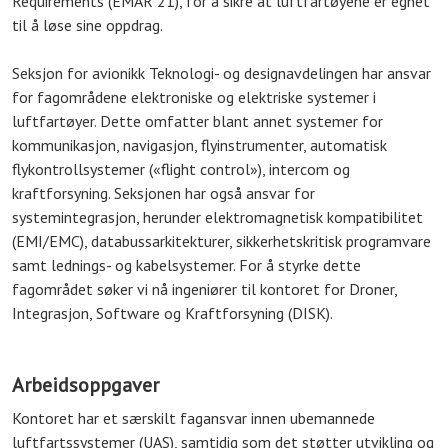
Requirements (EMAR 21), for å sikre at luftfartøyene er egnet
til å løse sine oppdrag.
Seksjon for avionikk Teknologi- og designavdelingen har ansvar
for fagområdene elektroniske og elektriske systemer i
luftfartøyer. Dette omfatter blant annet systemer for
kommunikasjon, navigasjon, flyinstrumenter, automatisk
flykontrollsystemer («flight control»), intercom og
kraftforsyning. Seksjonen har også ansvar for
systemintegrasjon, herunder elektromagnetisk kompatibilitet
(EMI/EMC), databussarkitekturer, sikkerhetskritisk programvare
samt lednings- og kabelsystemer. For å styrke dette
fagområdet søker vi nå ingeniører til kontoret for Droner,
Integrasjon, Software og Kraftforsyning (DISK).
Arbeidsoppgaver
Kontoret har et særskilt fagansvar innen ubemannede
luftfartssystemer (UAS), samtidig som det støtter utvikling og