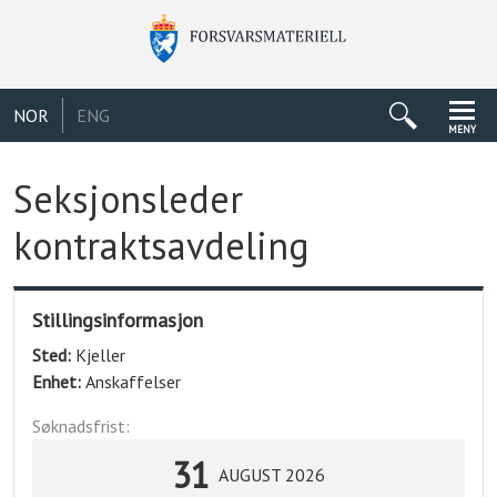
NOR
ENG
MENY
Seksjonsleder
kontraktsavdeling
Stillingsinformasjon
Sted:
Kjeller
Enhet:
Anskaffelser
Søknadsfrist:
31
AUGUST 2026