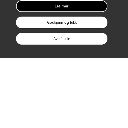
Les mer
Godkjenn og lukk
Avslå alle
Tilbyderskjema Ukraina
For å få tilgang til skjemaet må du logge deg inn via ID-
porten.
Dersom du allerede har sendt inn innspill og har tilføyelser til
dette, ber vi deg sende oss dette på epost, du finner adressen
inne på innlogget side.