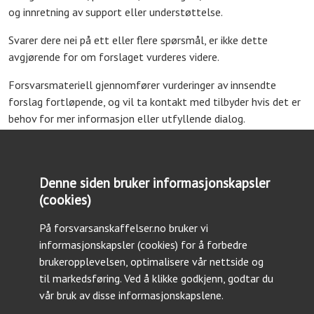
og innretning av support eller understøttelse.
Svarer dere nei på ett eller flere spørsmål, er ikke dette
avgjørende for om forslaget vurderes videre.
Forsvarsmateriell gjennomfører vurderinger av innsendte
forslag fortløpende, og vil ta kontakt med tilbyder hvis det er
behov for mer informasjon eller utfyllende dialog.
Det er ukrainske behov som er styrende for hvilke forslag fra
norsk industri som anbefales videre. Disse fremmes
Forsvarsdepartementet, som beslutter. Etter beslutning vil
Denne siden bruker informasjonskapsler
Forsvarsmateriell gå i dialog med aktuelle leverandør med
(cookies)
tanke på anskaffelse og videre prosess.
På forsvarsanskaffelser.no bruker vi
Merk:
For ettersending av informasjon, vennligst logg inn
informasjonskapsler (cookies) for å forbedre
nedenfor, og bruk epostadressen som er oppgitt der.
brukeropplevelsen, optimalisere vår nettside og
til markedsføring. Ved å klikke godkjenn, godtar du
vår bruk av disse informasjonskapslene.