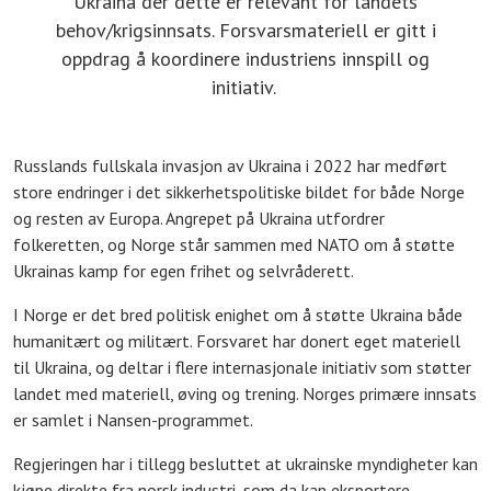
Ukraina der dette er relevant for landets
behov/krigsinnsats. Forsvarsmateriell er gitt i
oppdrag å koordinere industriens innspill og
initiativ.
Russlands fullskala invasjon av Ukraina i 2022 har medført
store endringer i det sikkerhetspolitiske bildet for både Norge
og resten av Europa. Angrepet på Ukraina utfordrer
folkeretten, og Norge står sammen med NATO om å støtte
Ukrainas kamp for egen frihet og selvråderett.
I Norge er det bred politisk enighet om å støtte Ukraina både
humanitært og militært. Forsvaret har donert eget materiell
til Ukraina, og deltar i flere internasjonale initiativ som støtter
landet med materiell, øving og trening. Norges primære innsats
er samlet i Nansen-programmet.
Regjeringen har i tillegg besluttet at ukrainske myndigheter kan
kjøpe direkte fra norsk industri, som da kan eksportere